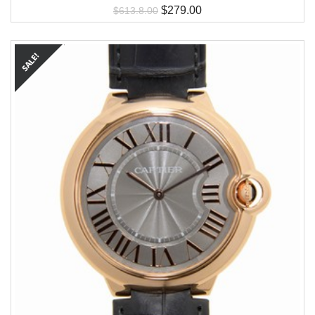
$
279.00
$
613.8.00