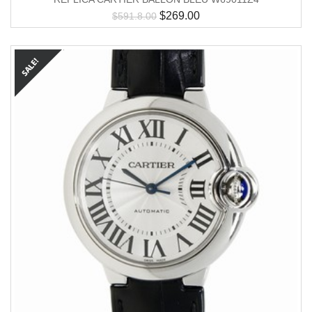
$
269.00
$
591.8.00