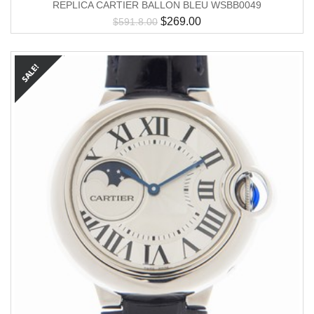
REPLICA CARTIER BALLON BLEU WSBB0049
$
269.00
$
591.8.00